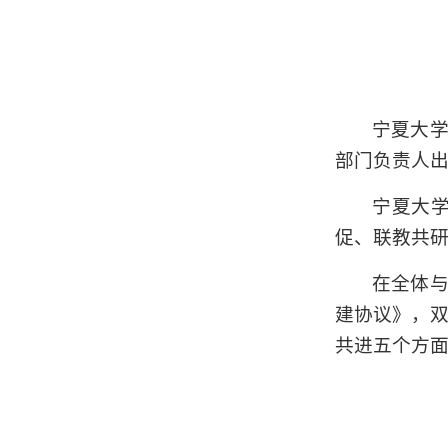
宁夏大
部门负责人
宁夏大
促、联教共
在全体
建协议》，
共进五个方