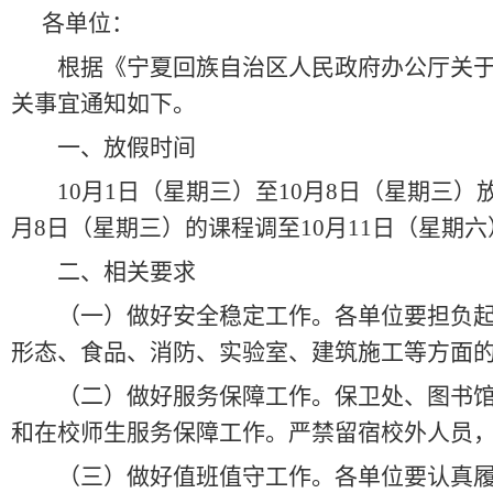
各单位：
根据《宁夏回族自治区人民政府办公厅关
关事宜通知如下。
一、放假时间
10
月
1
日
（
星期三
）
至
10
月
8
日
（
星期三
）
月
8
日（星期三）的课程调至
10
月
11
日（星期六
二、相关要求
（一）做好安全稳定工作
。各单位要担负
形态、食品、消防、实验室、建筑施工等方面
（二）做好服务保障工作
。保卫处、图书
和在校师生服务保障工作。严禁留宿校外人员
（三）做好值班值守工作
。各单位要认真